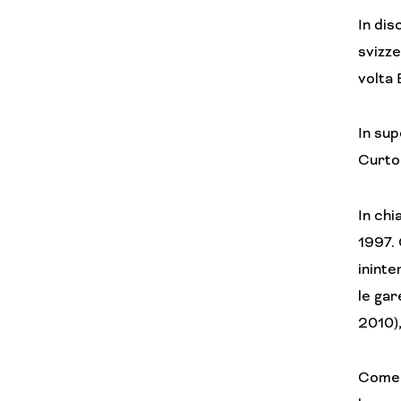
In dis
svizze
volta 
In sup
Curto
In chi
1997. 
ininte
le gar
2010),
Come p