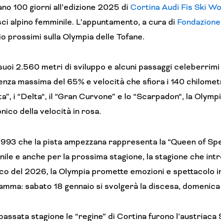
o 100 giorni all’edizione 2025 di
Cortina Audi Fis Ski W
sci alpino femminile. L’appuntamento, a cura di
Fondazione
o prossimi sulla Olympia delle Tofane.
suoi 2.560 metri di sviluppo e alcuni passaggi celeberrimi
nza massima del 65% e velocità che sfiora i 140 chilometri
a”, i “Delta“, il “Gran Curvone” e lo “Scarpadon“, la Olympi
onico della velocità in rosa.
 1993 che la pista ampezzana rappresenta la “Queen of S
ile e anche per la prossima stagione, la stagione che in
co del 2026, la Olympia promette emozioni e spettacolo inf
mma: sabato 18 gennaio si svolgerà la discesa, domenica 
passata stagione le “regine” di Cortina furono l’austriaca