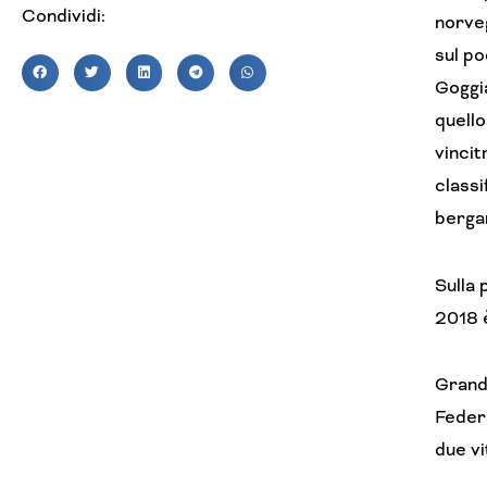
Condividi:
norveg
sul po
Goggia
quello
vincit
classi
berga
Sulla 
2018 è
Grandi
Federa
due vi