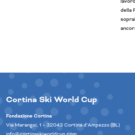
lavoro
della 
sopral
ancora
Cortina Ski World Cup
Fondazione Cortina
Via Marangoi, 1 – 32043 Cortina d’Ampezzo (BL)
info@cortinaskiworldcup.com