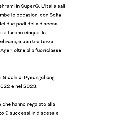
rami in SuperG. L’Italia salì
rambe le occasioni con Sofia
dei due podi della discesa,
ate furono cinque: la
Behrami, e ben tre terze
Ager, oltre alla fuoriclasse
ei Giochi di Pyeongchang
 2022 e nel 2023.
e che hanno regalato alla
tto 9 successi in discesa e