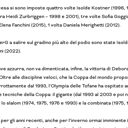
cesa si sono imposte quattro volte Isolde Kostner (1996, 
ra Heidi Zurbriggen – 1998 e 2001), tre volte Sofia Goggi
Elena Fanchini (2015), 1 volta Daniela Merighetti (2012).
erG a salire sul gradino più alto del podio sono state Iso
ni (2022).
ave azzurra, non va dimenticata, infine, la vittoria di Deb
Oltre alle discipline veloci, che la Coppa del mondo pro
rrottamente dal 1993, l’Olympia delle Tofane ha ospitato 
e tecniche della Coppa: il gigante (dal 1993 al 2003 e poi
 lo slalom (1974, 1975, 1976 e 1993) e la combinata (1975, 
er gli anni recenti, anche per l’inverno ormai imminente il 