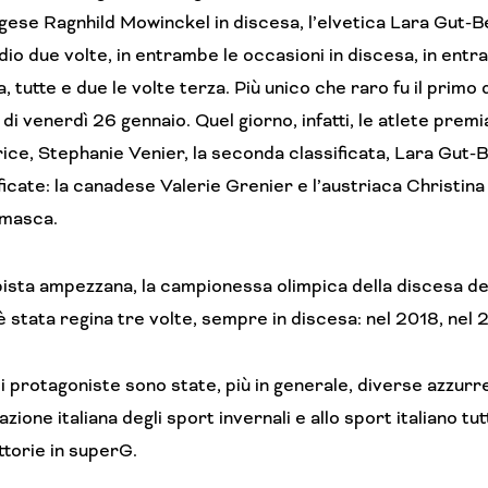
ese Ragnhild Mowinckel in discesa, l’elvetica Lara Gut-Beh
dio due volte, in entrambe le occasioni in discesa, in ent
, tutte e due le volte terza. Più unico che raro fu il primo 
 di venerdì 26 gennaio. Quel giorno, infatti, le atlete premi
rice, Stephanie Venier, la seconda classificata, Lara Gut-
ficate: la canadese Valerie Grenier e l’austriaca Christina 
masca.
pista ampezzana, la campionessa olimpica della discesa d
 stata regina tre volte, sempre in discesa: nel 2018, nel
 protagoniste sono state, più in generale, diverse azzurr
zione italiana degli sport invernali e allo sport italiano tu
ttorie in superG.