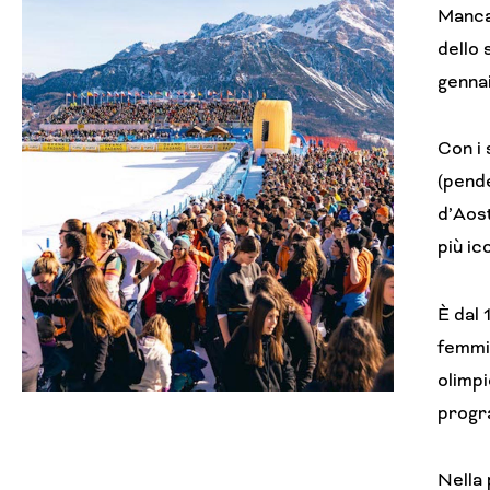
Mancan
dello 
gennai
Con i 
(pende
d’Aost
più ic
È dal
femmin
olimpi
progra
Nella 